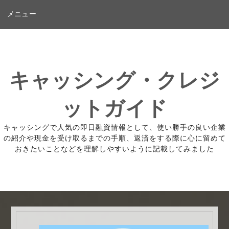
コ
メニュー
ン
テ
ン
ツ
キャッシング・クレジ
へ
ス
ットガイド
キ
ッ
キャッシングで人気の即日融資情報として、使い勝手の良い企業
プ
の紹介や現金を受け取るまでの手順、返済をする際に心に留めて
おきたいことなどを理解しやすいように記載してみました