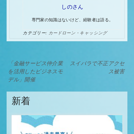
しのさん
専門家の知識はないけど、経験者は語る。
カテゴリー:
カードローン・キャッシング
投
「金融サービス仲介業
スイパラで不正アクセ
稿
を活用したビジネスモ
ス被害
デル」開催
ナ
ビ
新着
ゲ
ー